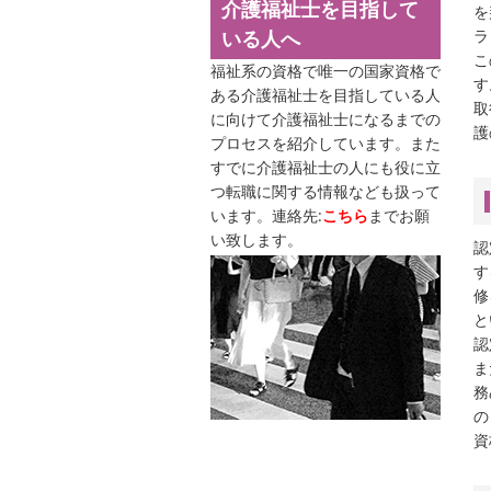
介護福祉士を目指して
を
いる人へ
ラ
こ
福祉系の資格で唯一の国家資格で
す
ある介護福祉士を目指している人
取
に向けて介護福祉士になるまでの
護
プロセスを紹介しています。また
すでに介護福祉士の人にも役に立
つ転職に関する情報なども扱って
います。連絡先:
こちら
までお願
い致します。
認
す
修
と
認
ま
務
の
資